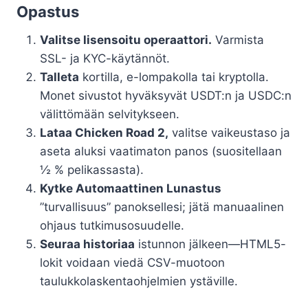
Opastus
Valitse lisensoitu operaattori.
Varmista
SSL- ja KYC-käytännöt.
Talleta
kortilla, e-lompakolla tai kryptolla.
Monet sivustot hyväksyvät USDT:n ja USDC:n
välittömään selvitykseen.
Lataa Chicken Road 2,
valitse vaikeustaso ja
aseta aluksi vaatimaton panos (suositellaan
½ % pelikassasta).
Kytke Automaattinen Lunastus
”turvallisuus” panoksellesi; jätä manuaalinen
ohjaus tutkimusosuudelle.
Seuraa historiaa
istunnon jälkeen—HTML5-
lokit voidaan viedä CSV-muotoon
taulukkolaskentaohjelmien ystäville.