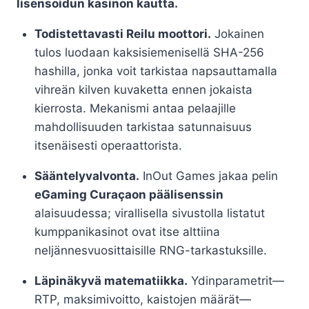
lisensoidun kasinon kautta.
Todistettavasti Reilu moottori.
Jokainen
tulos luodaan kaksisiemenisellä SHA-256
hashilla, jonka voit tarkistaa napsauttamalla
vihreän kilven kuvaketta ennen jokaista
kierrosta. Mekanismi antaa pelaajille
mahdollisuuden tarkistaa satunnaisuus
itsenäisesti operaattorista.
Sääntelyvalvonta.
InOut Games jakaa pelin
eGaming Curaçaon päälisenssin
alaisuudessa; virallisella sivustolla listatut
kumppanikasinot ovat itse alttiina
neljännesvuosittaisille RNG-tarkastuksille.
Läpinäkyvä matematiikka.
Ydinparametrit—
RTP, maksimivoitto, kaistojen määrät—