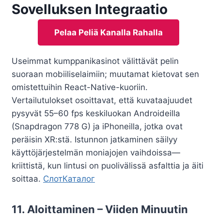
Sovelluksen Integraatio
Pelaa Peliä Kanalla Rahalla
Useimmat kumppanikasinot välittävät pelin
suoraan mobiiliselaimiin; muutamat kietovat sen
omistettuihin React-Native-kuoriin.
Vertailutulokset osoittavat, että kuvataajuudet
pysyvät 55–60 fps keskiluokan Androideilla
(Snapdragon 778 G) ja iPhoneilla, jotka ovat
peräisin XR:stä. Istunnon jatkaminen säilyy
käyttöjärjestelmän moniajojen vaihdoissa—
kriittistä, kun lintusi on puolivälissä asfalttia ja äiti
soittaa.
СлотКаталог
11. Aloittaminen – Viiden Minuutin