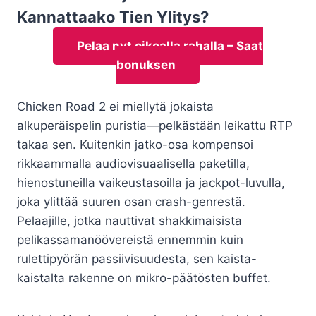
Kannattaako Tien Ylitys?
Pelaa nyt oikealla rahalla – Saat
bonuksen
Chicken Road 2 ei miellytä jokaista
alkuperäispelin puristia—pelkästään leikattu RTP
takaa sen. Kuitenkin jatko-osa kompensoi
rikkaammalla audiovisuaalisella paketilla,
hienostuneilla vaikeustasoilla ja jackpot-luvulla,
joka ylittää suuren osan crash-genrestä.
Pelaajille, jotka nauttivat shakkimaisista
pelikassamanöövereistä ennemmin kuin
rulettipyörän passiivisuudesta, sen kaista-
kaistalta rakenne on mikro-päätösten buffet.