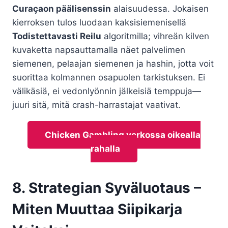
Curaçaon päälisenssin
alaisuudessa. Jokaisen
kierroksen tulos luodaan kaksisiemenisellä
Todistettavasti Reilu
algoritmilla; vihreän kilven
kuvaketta napsauttamalla näet palvelimen
siemenen, pelaajan siemenen ja hashin, jotta voit
suorittaa kolmannen osapuolen tarkistuksen. Ei
välikäsiä, ei vedonlyönnin jälkeisiä temppuja—
juuri sitä, mitä crash-harrastajat vaativat.
Chicken Gambling verkossa oikealla
rahalla
8. Strategian Syväluotaus –
Miten Muuttaa Siipikarja