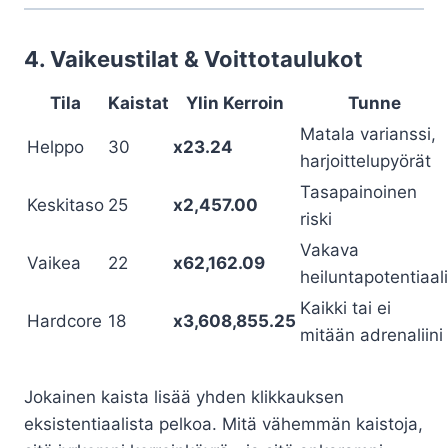
4. Vaikeustilat & Voittotaulukot
Tila
Kaistat
Ylin Kerroin
Tunne
Matala varianssi,
Helppo
30
x23.24
harjoittelupyörät
Tasapainoinen
Keskitaso
25
x2,457.00
riski
Vakava
Vaikea
22
x62,162.09
heiluntapotentiaali
Kaikki tai ei
Hardcore
18
x3,608,855.25
mitään adrenaliini
Jokainen kaista lisää yhden klikkauksen
eksistentiaalista pelkoa. Mitä vähemmän kaistoja,