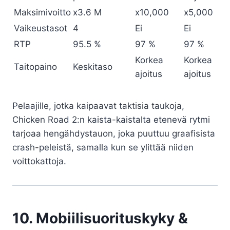
Maksimivoitto
x3.6 M
x10,000
x5,000
Vaikeustasot
4
Ei
Ei
RTP
95.5 %
97 %
97 %
Korkea
Korkea
Taitopaino
Keskitaso
ajoitus
ajoitus
Pelaajille, jotka kaipaavat taktisia taukoja,
Chicken Road 2:n kaista-kaistalta etenevä rytmi
tarjoaa hengähdystauon, joka puuttuu graafisista
crash-peleistä, samalla kun se ylittää niiden
voittokattoja.
10. Mobiilisuorituskyky &