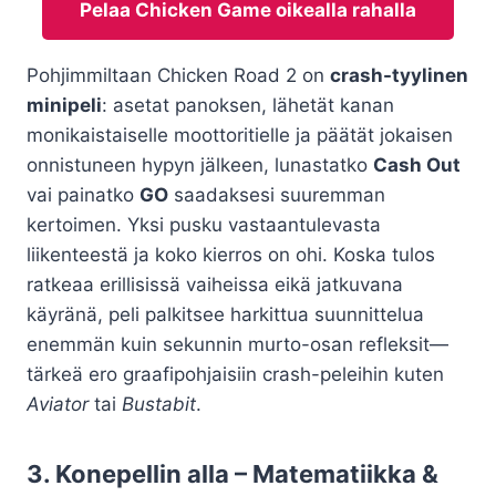
Pelaa Chicken Game oikealla rahalla
Pohjimmiltaan Chicken Road 2 on
crash-tyylinen
minipeli
: asetat panoksen, lähetät kanan
monikaistaiselle moottoritielle ja päätät jokaisen
onnistuneen hypyn jälkeen, lunastatko
Cash Out
vai painatko
GO
saadaksesi suuremman
kertoimen. Yksi pusku vastaantulevasta
liikenteestä ja koko kierros on ohi. Koska tulos
ratkeaa erillisissä vaiheissa eikä jatkuvana
käyränä, peli palkitsee harkittua suunnittelua
enemmän kuin sekunnin murto-osan refleksit—
tärkeä ero graafipohjaisiin crash-peleihin kuten
Aviator
tai
Bustabit
.
3. Konepellin alla – Matematiikka &