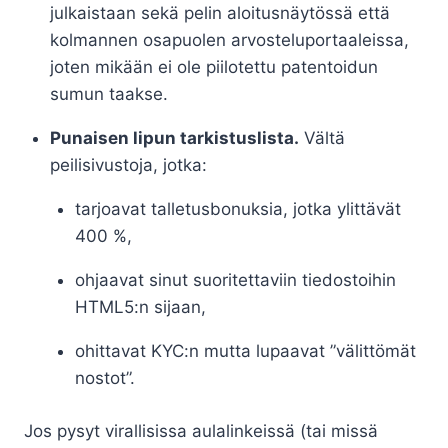
julkaistaan sekä pelin aloitusnäytössä että
kolmannen osapuolen arvosteluportaaleissa,
joten mikään ei ole piilotettu patentoidun
sumun taakse.
Punaisen lipun tarkistuslista.
Vältä
peilisivustoja, jotka:
tarjoavat talletusbonuksia, jotka ylittävät
400 %,
ohjaavat sinut suoritettaviin tiedostoihin
HTML5:n sijaan,
ohittavat KYC:n mutta lupaavat ”välittömät
nostot”.
Jos pysyt virallisissa aulalinkeissä (tai missä