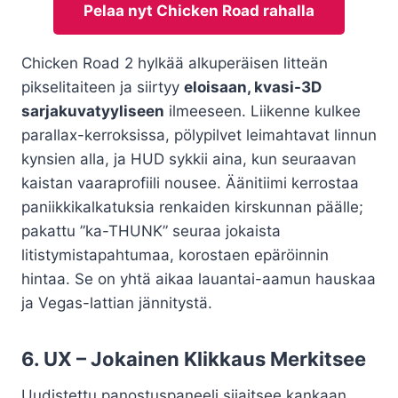
Pelaa nyt Chicken Road rahalla
Chicken Road 2 hylkää alkuperäisen litteän
pikselitaiteen ja siirtyy
eloisaan, kvasi-3D
sarjakuvatyyliseen
ilmeeseen. Liikenne kulkee
parallax-kerroksissa, pölypilvet leimahtavat linnun
kynsien alla, ja HUD sykkii aina, kun seuraavan
kaistan vaaraprofiili nousee. Äänitiimi kerrostaa
paniikkikalkatuksia renkaiden kirskunnan päälle;
pakattu ”ka-THUNK” seuraa jokaista
litistymistapahtumaa, korostaen epäröinnin
hintaa. Se on yhtä aikaa lauantai-aamun hauskaa
ja Vegas-lattian jännitystä.
6. UX – Jokainen Klikkaus Merkitsee
Uudistettu panostuspaneeli sijaitsee kankaan