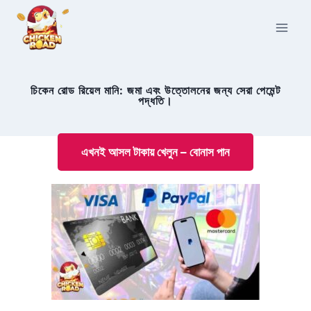
Skip
to
content
চিকেন রোড রিয়েল মানি: জমা এবং উত্তোলনের জন্য সেরা পেমেন্ট
পদ্ধতি।
এখনই আসল টাকায় খেলুন – বোনাস পান