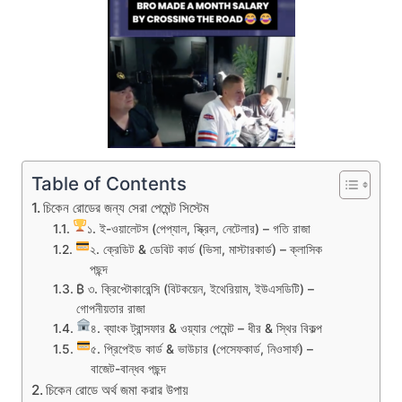
Table of Contents
চিকেন রোডের জন্য সেরা পেমেন্ট সিস্টেম
১. ই-ওয়ালেটস (পেপ্যাল, স্ক্রিল, নেটেলার) – গতি রাজা
২. ক্রেডিট & ডেবিট কার্ড (ভিসা, মাস্টারকার্ড) – ক্লাসিক
পছন্দ
₿ ৩. ক্রিপ্টোকারেন্সি (বিটকয়েন, ইথেরিয়াম, ইউএসডিটি) –
গোপনীয়তার রাজা
৪. ব্যাংক ট্রান্সফার & ওয়্যার পেমেন্ট – ধীর & স্থির বিকল্প
৫. প্রিপেইড কার্ড & ভাউচার (পেসেফকার্ড, নিওসার্ফ) –
বাজেট-বান্ধব পছন্দ
চিকেন রোডে অর্থ জমা করার উপায়