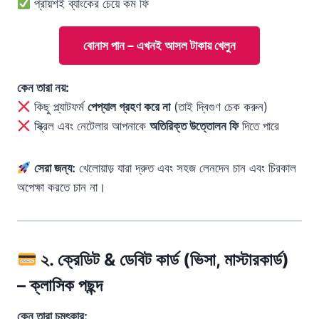
প্রায়শই ব্যাংকের চেয়ে কম ফি
বোনাস পান – এখনই আসল টাকায় খেলুন
কেন তারা নয়:
কিছু প্ল্যাটফর্ম
পেপ্যাল গ্রহণ করে না
(তাই দ্বিগুণ চেক করুন)
স্ক্রিল এবং নেটেলার আপনাকে
অতিরিক্ত উত্তোলন ফি
দিতে পারে
সেরা জন্য:
খেলোয়াড় যারা দ্রুত এবং সহজ লেনদেন চান এবং চিরকাল
অপেক্ষা করতে চান না।
২. ক্রেডিট & ডেবিট কার্ড (ভিসা, মাস্টারকার্ড)
– ক্লাসিক পছন্দ
কেন তারা চমৎকার: